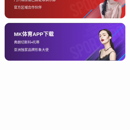
然而，争冠之路远未尘埃落定。赛程后半段仍存在大量变数，
战队状态起伏、版本调整以及对手针对性研究，都可能左右最
终结果。
正是这种不确定性，让争冠过程充满张力。每一场比赛不仅是
积分的累积，更是对战队综合实力与抗压能力的终极考验。
总结：
总体来看，今日电竞比赛以多项焦点对决为核心，成功引爆了
观赛热潮。顶级战队全面出击，不仅提升了赛事竞技水准，也
让观众深刻感受到电竞作为竞技体育的专业性与观赏性。
在争冠悬念持续发酵的背景下，电竞赛事正在形成更加成熟、
立体的发展格局。未来，随着更多高质量比赛的出现，电竞必
将吸引更广泛的关注，在全球体育文化版图中占据愈发重要的
位置。