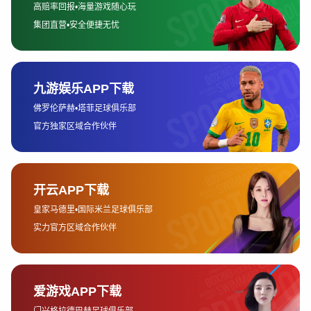
事注入了更多不确定性与活力。
三、观赛热潮持续升温
多项焦点赛事叠加效应，使得今日的观赛数据全面飙升。直播
平台在线人数不断刷新纪录，弹幕互动频率显著提高，电竞赛
事的影响力再度得到验证。
线下观赛场景同样火爆。电竞馆、主题酒吧乃至校园观赛活
动，都因今日比赛而人气爆棚，电竞逐渐成为年轻群体的重要
社交纽带。
观赛热潮的背后，是赛事内容质量的提升与观众审美的成熟。
观众不再只关注胜负本身，而是更加注重战术博弈、选手表现
以及比赛故事性。
四、争冠格局逐渐清晰
经过今日多场高强度对抗，联赛争冠格局开始显露轮廓。部分
战队凭借关键胜利占据积分与心理优势，成为冠军的有力竞争
者。
金年会