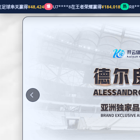
知道金年会
产品展示
公司动态
企业
西甲
首页
公司动态