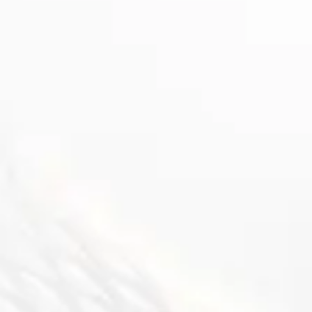
全新体育平台入口开启
文章摘要：随着数字化浪
动的方式。本文围绕“畅享