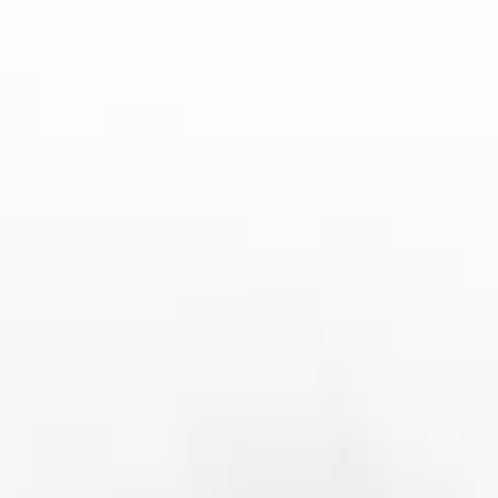
，畅享无缝连接与极致体验，让你轻松掌控比赛最新动态
潮与体育产业的深度融合，全新体育平台入口的开启，正在重新
无缝连接与极致体验，让你轻松掌控比赛最新动态”这一核心主题，系