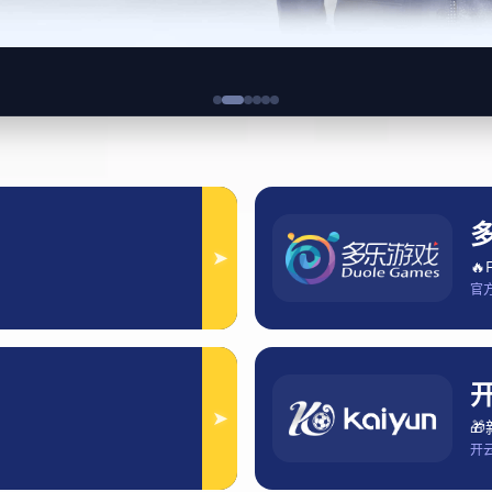
近年来少有的多极化争冠格局，传统豪门与新兴力量在积分榜上
西甲专家深度解析本赛季争冠走势与关键战术博弈球队表现前瞻
，以及赛程与心理博弈四个方面展开系统分析。通过梳理各队在
话与关键节点的赛果，深入剖析冠军归属的潜在变量。文章力求
具有前瞻性的西甲争冠全景图。
体演变
冠并未出现一家独大的局面，领先集团始终保持在三到四支球队
队在面对强队时不再单纯防守，而是更敢于通过高位逼抢与快速
主，更多通过控制失球来确保积分下限。这一阶段的特点是比赛
埋下伏笔。
压力逐渐显现，争冠格局开始出现阶段性波动。部分球队在连续
输出，重新掌握主动权。