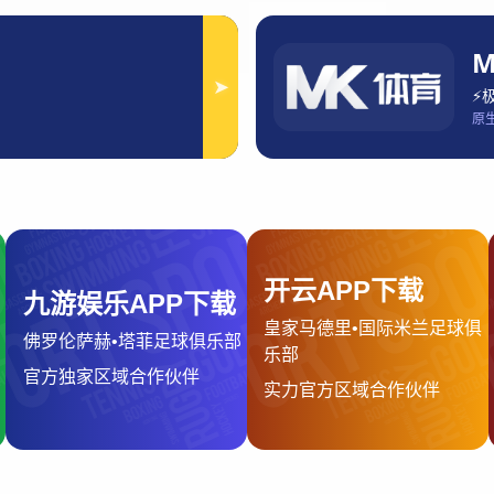
非单场大胜，而是在连续五到七轮比赛中的稳定性。哪支球队能
为关键。
弈解析
展现出更明显的风格差异。有的球队坚持控球与阵地战，通过中
进攻效率。
。部分教练选择在关键比赛中主动让出控球权，通过紧凑防线与
抢也不轻易改变出球方式。
的重要看点。专家分析指出，越来越多球队开始强调边后卫内收
关键战中屡屡成为破局手段。
显提升。无论是角球的多人掩护跑位，还是任意球的二次进攻设
阵容深度
接决定上限。无论是中场指挥官的节奏掌控，还是锋线射手在僵