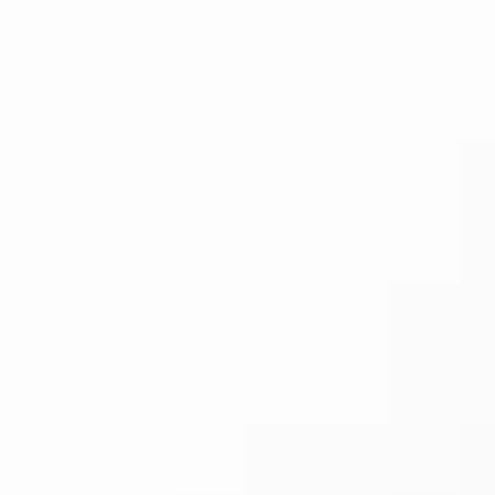
的球队，更有可能在冲刺阶段笑到最
力的综合较量。任何一个环节的短
季进入尾声，每一轮比赛都将成为战
-27 16:46:08
电脑端观看高清直播，以获取更清晰
遇到画质...