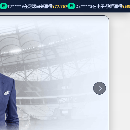
与关键
博弈球队表现前瞻全面