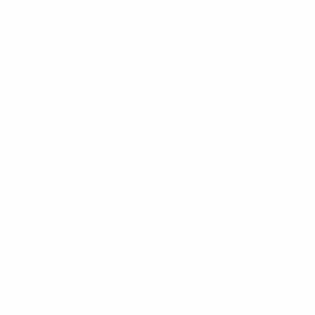
换出场时保持战术执行力，成为衡量
让战术选择更加多样化。专家认为，
往能帮助球队在焦灼局面中避免崩
都会对球队状态产生连锁反应。
往往心态更为放松，这种心理落差有
，如何在两者之间找到平衡，是争冠