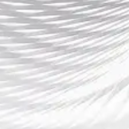
订阅邮箱
e-mail
SU
导航