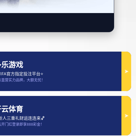
持续拉锯，战术风格与阵容深度的博
全面”为核心，从争冠整体格局、豪
不同阶段的表现变化，解读教练在战
在宏观趋势与微观细节之间找到平
之间。专家普遍认为，这种格局源于
反击争取分数。
节奏相对谨慎，强队之间的直接对话
客场或密集赛程中掉队，而阵容厚度