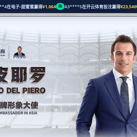
服务
找到金年会平台
专家深度解析本赛季争冠走势
战术博弈球队表现前瞻全面
西甲专家深度解析本赛季争冠走势与关键战术