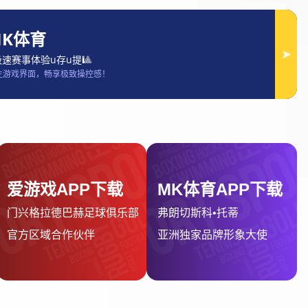
够在看似普通的联赛对手身上持续拿
场的传控消耗对手；有的则在控球基
快速反击制造杀机；而另一些教练则
或前插的多功能性，使得阵型在攻防
计，都在积分胶着阶段发挥了超出以
局中的个人能力，都是专家评估冠军