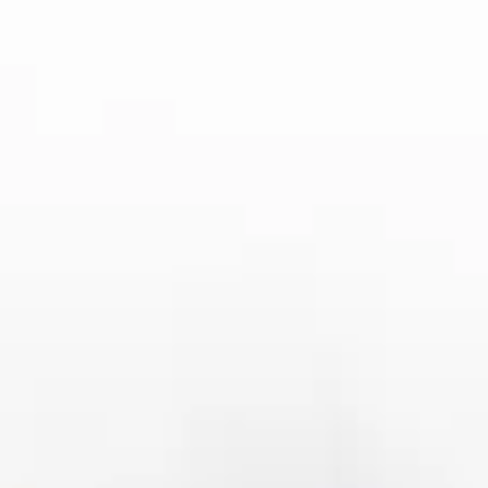
平台从单一直播工具升级为综合性的NBA球迷服务中心，进一
步强化了平台在球迷生活中的核心地位。
金年会
总结：
总体来看，聚焦NBA直播平台打造球迷一站式观赛新体验，是
技术进步、内容创新与用户需求共同作用的结果。通过全场景
高清呈现、内容结构优化和互动模式升级，平台正在不断打破
传统体育直播的边界，为球迷创造更加立体、丰富的观赛体
验。
未来，随着技术持续演进和球迷需求不断细分，NBA直播平台
的服务升级仍将持续深化。一站式、沉浸式、互动化的观赛模
式，将成为体育内容消费的重要方向，也将为整个体育产业的
数字化发展注入新的活力。
最新英超形势深度解析争冠保级格局全面透视与战术趋势前
瞻新星崛起