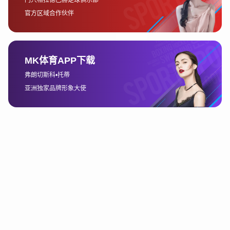
在此基础上，平台进一步引入数据互动和竞猜玩法。球迷可以
在比赛进行中参与技术统计预测、关键回合判断等互动环节，
这种轻量化的参与方式既提升了观赛趣味性，也增强了球迷对
比赛走势的关注度。
部分平台还通过虚拟形象、AR特效和社交分享机制，将互动体
验延伸到更广泛的社交场景中。球迷不仅可以“看球”，还可以
“玩球”“聊球”“晒球”，让NBA观赛真正融入日常生活。
4、平台服务生态完善
打造一站式观赛新体验，离不开完善的平台服务生态。NBA直
播平台通过会员体系的精细化运营，为不同层级的球迷提供差
异化服务，从基础观赛权益到专属内容、定制化提醒，逐步形
成清晰而友好的用户成长路径。
在服务层面，平台不断优化用户界面与操作流程，通过智能推
荐和个性化设置，帮助球迷快速找到感兴趣的比赛和内容，降
低使用门槛，提升整体使用效率和满意度。
同时，围绕周边电商、线下活动和社区运营的延伸布局，也使