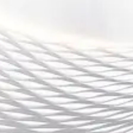
2026-02-06 17:09:15
本文将对当前英超联赛的争冠、保级格局进行全面深入的分
析，重点探讨战术趋势的变化和新星崛起对未来赛季的影
响。随着赛季的推进，英超的形势日益复杂，各支球队在战
术上的布局、球队内部的磨合以及球员个人表现都成...