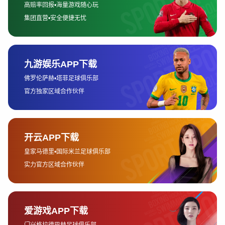
业分析诉求。
在赛前与赛后内容布局上，平台通过数据分析、专家点评和原
创节目，延伸了赛事的内容价值。赛前的阵容解读、战术前
瞻，赛后的技术统计、精彩集锦和深度复盘，让球迷在一站式
平台内即可完成完整的观赛闭环。
同时，围绕球星和球队IP打造的专题内容，也极大丰富了平台
的内容层次。纪录片、球员访谈、幕后花絮等多样化形式，让
球迷在比赛之外更深入地了解NBA文化，增强情感认同与平台
黏性。
3、互动场景多元拓展
互动性是新一代NBA直播平台的重要特征。通过弹幕、实时评
论和互动投票等功能，球迷不再是孤立的观看者，而是可以在
观赛过程中随时表达观点，与其他球迷形成即时交流，营造出
线上“虚拟球馆”的热烈氛围。