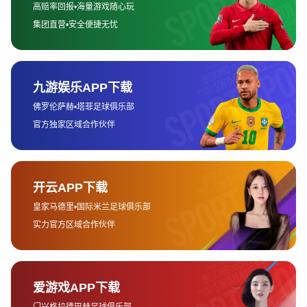
2、竞技动态深入分析
竞技动态是赢博会体育的重要组成部分，它不仅包括比赛成绩
的实时更新，还涵盖运动员的训练状况、战术变化及运动科技
的应用。通过科学的数据分析和专业解读，用户可以清晰地看
到竞技水平的提升轨迹。
运动员的竞技状态往往受到训练、身体状况和心理因素的综合
影响。赢博会体育通过专题报道和专家分析，揭示运动员在备
战和比赛中采用的先进训练方法及恢复策略，为广大体育爱好
者提供参考。
此外，竞技动态还关注运动项目的发展趋势和技术创新。例如
在足球、篮球、田径等热门项目中，新的战术体系、数据辅助
训练和智能设备的应用正在不断改变比赛格局。赢博会体育通
过解读这些变化，让用户紧跟竞技潮流。
通过对竞技动态的全面分析，赢博会体育不仅提升了赛事观看
体验，还为运动员和教练提供了学习与交流的平台，推动了体
育竞技水平的整体提升。