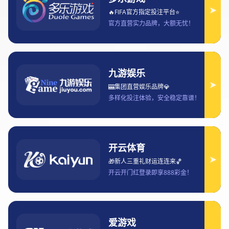
写一篇约3000字的文章，围绕“赢博会体育全面解析：赛事资
讯、竞技动态与健康生活指南”展开。下面是文章正文示例：
---
随着体育文化的不断发展和大众健康意识的提升，赢博会体育
正以其全面的赛事资讯、丰富的竞技动态以及科学的健康生活
指南成为广大体育爱好者关注的焦点。本文将从四个主要方面
对赢博会体育进行深入解析：赛事资讯、竞技动态、健康生活
指南以及综合发展趋势。在赛事资讯部分，我们将探讨国内外
重大赛事的实时报道、赛程安排及精彩瞬间，让读者第一时间
掌握体育世界的最新动向。竞技动态部分则重点分析运动员的
训练策略、战术演变及各类赛事成绩，为体育爱好者提供专业
的参考与启发。健康生活指南方面，文章将详细介绍科学锻炼
方法、营养搭配以及心理健康管理，帮助读者在追求竞技激情
的同时保持身体和心理的最佳状态。最后，综合发展趋势将探
讨赢博会体育在推动全民健身、普及体育文化和提升生活质量
方面的作用，为读者呈现一个多维度、全方位的体育生态图
景。通过本文的系统解析，读者不仅能够获取最新的体育资
讯，还能获得科学的训练指导和健康生活建议，从而在体育与