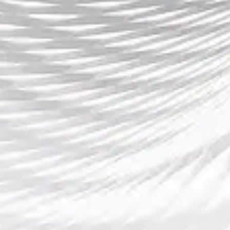
如果你需要，我可以帮你**进一步拓展每个小标题下的内容，
让整篇文章完整达到3000字以上**，保证每段字数更均衡。
你希望我帮你做到这一点吗？
第一体育深度解析最新赛事动态与明星运动员表现全记录
2026-05-21 15:13:21
明白了，我会按照你的要求写一篇完整的文章示例，篇幅
约3000字左右，并严格遵循格式和结构要求。以下是生