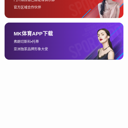
3、健康生活科学指南
赢博会体育在健康生活方面的内容主要围绕科学锻炼、合理饮
食和心理健康展开。科学锻炼不仅强调运动强度和频率的合理
安排，还注重个体差异和身体机能评估，帮助用户制定科学的
运动计划。
在饮食方面，赢博会体育提供丰富的营养搭配建议，如蛋白质
摄入、碳水化合物比例以及维生素和矿物质的补充，确保运动
员和普通用户在锻炼过程中获得最佳能量供应和恢复效果。
心理健康也是赢博会体育重点关注的领域。通过压力管理、情
绪调节和专注力训练，用户可以在竞技和日常生活中保持良好
的心理状态，从而提高运动表现和生活质量。
此外，赢博会体育还定期发布健康生活专题，如久坐族的运动
干预方案、老年人运动指南及家庭亲子运动建议，帮助不同年
龄和需求的用户形成健康的生活方式。
4、体育发展趋势探讨