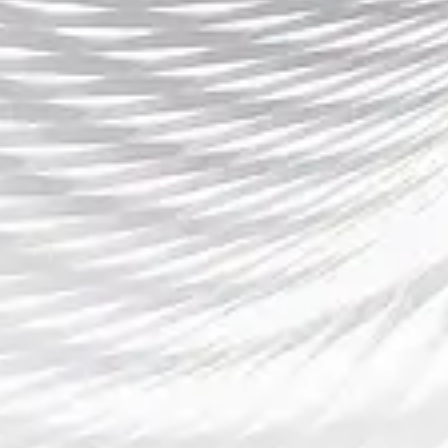
直播数据新生态平台过程中的战略路径与实践方向。随着
数字体育产业的快速发...
订阅邮箱
Enter your e-mail
SUBSCRIBE