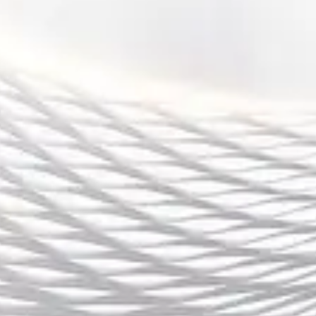
以TOK体育为核心打造多元体育赛事直播数据新生态平台
探索战略
2026-06-22 08:19:56
摘要：本文围绕以entity["company","TOK体育","体育赛
事直播平台"]为核心，深入探讨其在构建多元体育赛事
直播数据新生态平台过程中的战略路径与实践方向。随着
数字体育产业的快速发...
以合乐体育为核心解析其品牌发展优势服务特色与未来趋
势全面解读
2026-06-23 19:10:26
本文围绕entity["company","以合乐体育","体育品牌"]的
发展路径展开系统性分析，从品牌成长逻辑、服务体系构
建、用户体验升级以及未来趋势布局四个维度进行全面解