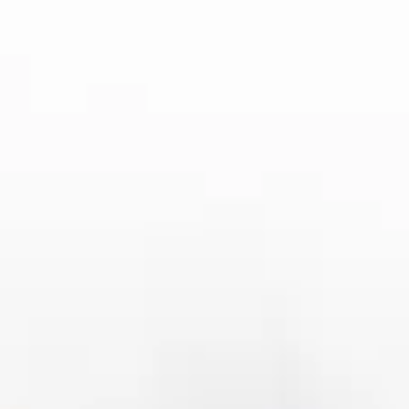
体育产业向智能化与平台化方向加速转型。云端基础设施的不
断升级，为赛事运行提供了坚实底座，使体育内容能够在全球
范围内高效传播与实时交互。
未来，随着人工智能、虚拟现实与大数据技术的进一步成熟，
云体育平台将持续深化智能赛事体验与生态协同能力，构建更
加开放、多元与可持续发展的数字体育新生态，推动体育产业
迈向全新发展阶段。