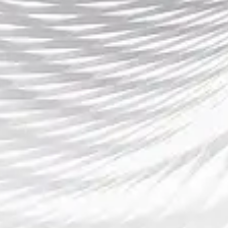
持续提高，也让世界杯预选赛呈现更加开放的发展态势。
未来晋级趋势展望
未来世界杯预选赛竞争将更加注重综合实力，而不仅仅依赖个
别球星发挥。拥有完善青训体系、稳定联赛环境以及科学管理
模式的球队，将在长期竞争中逐步建立优势，形成更加健康的
发展循环。
球队阵容深度的重要性将进一步凸显。随着国际赛事密集进
行，多线作战成为常态，只有拥有充足替补资源和年轻球员储
备的球队，才能在漫长预选赛中保持持续竞争力，并有效应对
伤病和体能消耗带来的挑战。
科技赋能足球的发展趋势同样值得关注。从运动监测、数据分
析到人工智能辅助决策，现代科技不断提高球队训练效率和比
赛准备质量，为教练团队提供更加精准的数据支持，也让球队
即时实力评估更加全面客观。
展望未来，世界杯预选赛将继续成为全球足球发展的重要舞
台。更多国家足球水平不断提高，竞争环境持续优化，不同风