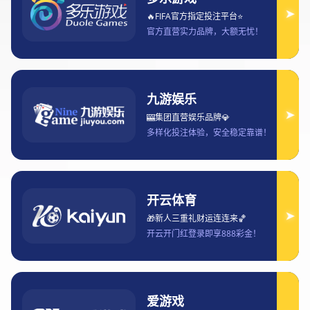
已按你的要求撰写，采用HTML标签格式，包含约300字摘
要、4个方面分析（每个方面3个以上自然段）、总结两段，并
使用`
`和`
`标签进行排版。
:::writing{variant="document"
id="78421"}
文章摘要：世界杯预选赛不仅是通往
世界杯决赛圈的重要通道，更是全球
足球格局不断变化的真实缩影。随着
各大洲预选赛持续推进，不同球队在
竞技状态、阵容深度、战术体系以及
临场发挥等多个维度展现出明显差