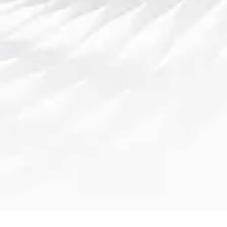
未来，随着英格兰足总杯赛事不断深入，更多高水平对决仍将
陆续上演。豪门球队之间的竞争将更加激烈，每一场比赛都有
可能创造新的经典瞬间。相信本场焦点大战所带来的激情与感
动，将继续激励球员不断突破自我，也将进一步推动英格兰足
总杯保持世界顶级足球赛事的重要影响力，为全球球迷带来更
多精彩纷呈的足球盛宴。
:::
罗马世界杯决赛伤病情况解析与关键球员状态全景回顾深
度观察赛后影响
2026-07-06 07:08:55