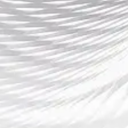
此外，本场比赛充分体现了英格兰足总杯独特的赛事魅力。无
论是比赛氛围、竞技质量还是球迷热情，都让赛事继续保持极
高影响力，并不断吸引世界各地足球爱好者持续关注。
总结：
总体来看，英格兰足总杯最新战报出炉后，这场豪门对决凭借
精彩激烈的比赛过程、震撼人心的比分以及球员们的出色发
挥，成功点燃了全球球迷的观赛热情。比赛不仅展现了双方球
队深厚的实力底蕴，更充分体现了现代足球速度、技术与战术
相结合的竞技魅力，为广大球迷奉献了一场难忘的经典赛事。