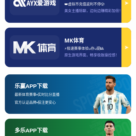
哨声响起，双方球队都展现出了极高
的竞技水平，无论是精彩的进攻配
合、严密的防守体系，还是关键时刻
的临场调整，都让比赛充满悬念与戏
剧性。这场焦点大战不仅体现了英格
兰足总杯作为传统赛事的巨大魅力，
也进一步彰显了豪门球队之间竞争的
激烈程度。随着比赛结果正式揭晓，
球迷们围绕比分、球员表现、主教练
战术以及赛事未来走势展开了热烈讨
论。本文将围绕比赛精彩过程、关键
球员发挥、战术博弈分析以及赛事影
响意义四个方面，对英格兰足总杯最