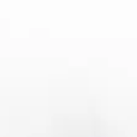
备。开局阶段，一方采取积极高位逼抢，希望通过快速压迫制
造失误；另一方则依靠稳健传控耐心组织，寻找反击空间，双
方形成鲜明对比。
比赛过程中，两位主教练根据场上局势不断调整阵型和人员配
置。当比分出现变化之后，球队迅速改变攻防策略，通过增加
边路突破、加强中场控制以及提高前场压迫强度，力求重新掌
握比赛主动权。
临近比赛结束阶段，双方均展现出极高的临场应变能力。替补
球员的登场、定位球战术的设计以及最后时刻的全力进攻，都
体现出教练团队丰富的大赛经验，也使整场比赛充满了战术博
弈的精彩看点。
赛事影响持续扩大
随着英格兰足总杯最新战报正式公布，这场豪门大战迅速成为
全球体育媒体关注的焦点。众多专家围绕比赛过程、比分变化
以及球员表现进行了深入分析，各大平台相关话题热度持续攀
升，引发了大量球迷互动讨论。