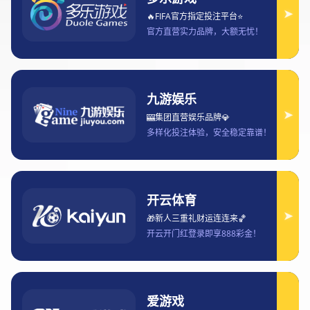
下面是一篇符合你要求的文章，采用HTML标签格式排版，包
含约300字摘要、4个方面分析（每个方面均含3个以上自然
段）、总结两段，并使用`
`和`
`标签进行包裹。
:::writing{variant="document"
id="84317"}
英格兰足总杯最新战报出炉后，再次
成为全球足球迷关注的焦点。一场豪
门之间的巅峰对决不仅奉献了跌宕起
伏的比赛过程，更凭借震撼的比分点
燃了球场内外的激情，引发了媒体和
球迷的广泛热议。从比赛开始到终场