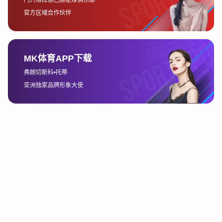
次制造威胁。最终比分定格后，全场球迷爆发出热烈欢呼，这
场比赛也成为本届英格兰足总杯最受关注的经典赛事之一。
核心球员表现抢眼
豪门球队之间的较量往往离不开明星球员的发挥。本场比赛
中，多位核心球员展现出了极高的竞技状态，他们不仅承担起
进攻组织任务，还在关键时刻挺身而出，为球队创造了决定比
赛走势的重要机会。
锋线球员凭借敏锐的门前嗅觉不断寻找射门机会，多次突破对
方防线形成威胁。而中场球员则通过精准调度掌控比赛节奏，
不断利用长短传结合撕开防守，为前锋输送高质量传球，体现
出了豪门球队成熟的整体配合能力。
除了进攻端表现出色之外，门将和后防核心同样功不可没。在
面对对手连续攻门时，他们凭借稳定发挥完成多次关键扑救和
防守，为球队稳住局势，也让比赛悬念持续保留到最后时刻。
双方战术全面较量
从整体战术来看，两支豪门球队都针对对手特点进行了充分准