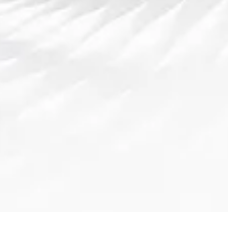
金年会
jinnianhui金年会 - 首页是国际体育娱乐平台,官网入口、平台、
登录入口、网页版、在线网址、娱乐、手机版app下载,将秉承
以服务为唯一的宗旨,安全有保障,让您玩得安全,放心游戏。
导航
知道金年会
产品展示
公司动态