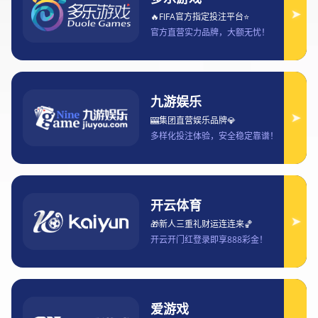
摘要：在全民健身战略持续推进与体育消费升级的背景下，速
搏体育正以创新理念与系统化布局，引领全民健身新趋势，构
建集专业赛事组织与运动服务于一体的综合性平台。
entity["company","速搏体育","中国体育品牌"]通过整合线上
线下资源，推动赛事标准化、服务精细化与用户体验多元化发
展，不仅满足大众日益增长的运动需求，也在体育产业链中形
成新的价值连接点。本文将从全民健身趋势引领、赛事体系专
业化建设、一体化服务平台打造以及数字化生态创新四个方面
展开系统阐述，深入解析其在体育产业升级中的实践路径与发
展逻辑，并对其未来发展进行总结与展望。
金年会官方网站
一、全民健身趋势
随着健康中国战略的深入推进，全民健身已从政策导向逐渐转
化为社会共识与生活方式。越来越多的人开始主动参与跑步、
健身、球类等运动项目，体育消费规模持续扩大，运动需求呈
现多样化与个性化趋势。