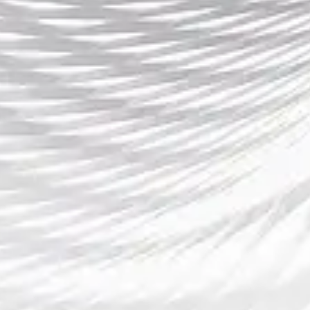
动平台服务大众
2026-07-08 13:03:24
在全民健身理念不断深入、体育消费需求持续升级的时代
背景下，dou体育以专业赛事资讯、丰富互动体验和便捷
服务体系为核心，积极推动体育文化传播与大众运动参
与，成为连接赛事、用户与运动生活的重要平台。本文
围...
订阅邮箱
Enter your e-mail
SUBSCRIBE