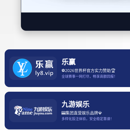
2026-02-23 03:42:06
文章摘要的内容：在新时代体育强
态体系，已成为促进区域经济转型升
展新格局建设现代体育生态体系”这
过整合区域资源、强化产业链协作
体参与、产业要素集聚、资源高效
考与实践路径，推动江南体育在更
一、产业协同联
以江南体育为核心推动区域运动产
的制造业体系，为体育装备制造、
区资源，可以打破行政壁垒，实现
在产业链层面，应围绕体育用品研
建立产业联盟和行业协会，加强企
带动中小企业协同发展，构建优势