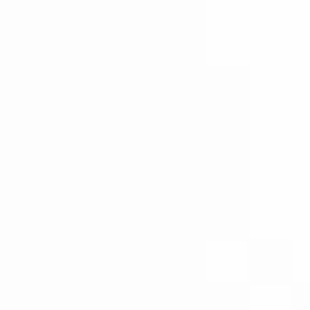
三、公共服务优
构建现代体育生态体系，离不开完
用率和服务水平。通过合理布局社区
在公共服务供给方面，要强化政府
同时，通过开展群众性体育赛事和
此外，还应注重体育人才培养和基
体育社团和协会建设，增强组织活
四、品牌文化塑
在区域运动产业高质量发展过程中
源，将传统文化元素融入体育活动
通过举办高水平体育赛事和群众性体
国内外体育爱好者参与，带动相关
和美誉度。