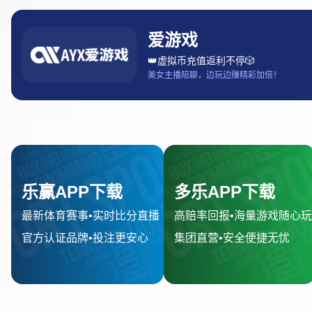
金年会
此外，区域协同发展还需要在制度
和技术向体育产业集聚。依托区域
式，提升区域运动产业整体竞争力
二、创新驱动赋
创新是推动江南体育高质量发展的
体育产业数字化转型。通过建设智
率。
在产品创新方面，鼓励企业加大研
绿色化方向升级。通过与高校和科
与此同时，应注重商业模式创新。
会员制、赛事IP运营和体育衍生品
活力。