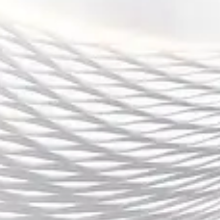
订阅邮箱
e-mail
SU