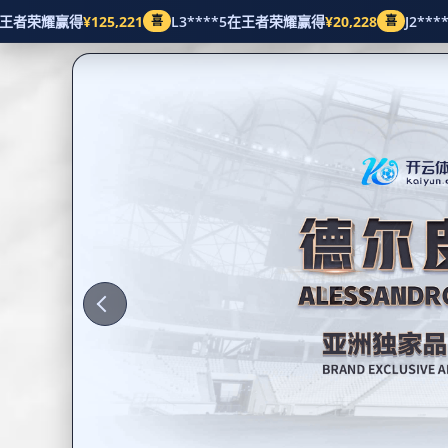
知道金年会
产品展示
公司动态
企业
以江
量协
首页
产品展示