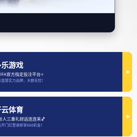
业高质量协同发展，构建现代体育生
为核心推动区域运动产业高质量协同发
牌文化塑造四个方面进行系统阐述。通
度的体育品牌矩阵，逐步形成多元主
育产业升级与高质量发展提供理论思
江南地区拥有深厚的经济基础和完善
内体育场馆资源、赛事资源和产业园
上下游紧密衔接的产业链体系。通过
同时，引导龙头企业发挥引领作用，