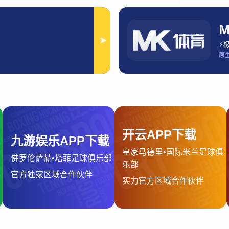
层面进行创新。通过建立统一的体育产业发展规划和政策支持体
一体化发展战略，推动体育产业与文化、旅游、健康等产业深度
。
能
核心动力。在数字经济快速发展的背景下，应积极引入大数据、
慧场馆、智慧赛事平台和数字体育服务系统，实现体育资源的精
发投入，开发符合市场需求的高品质体育产品。结合江南地区制
研机构合作，构建产学研协同创新体系，加快科技成果转化，提
借助互联网平台和新媒体传播渠道，拓展体育消费场景，发展线
开发等方式，增强体育产业的盈利能力和可持续发展能力，为现