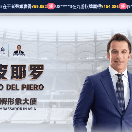
服务
找到金年会平台
南体育为核心推动区域运动产
同发展新格局建设现代体育生
以江南体育为核心推动区域运动产业高质量协同发展