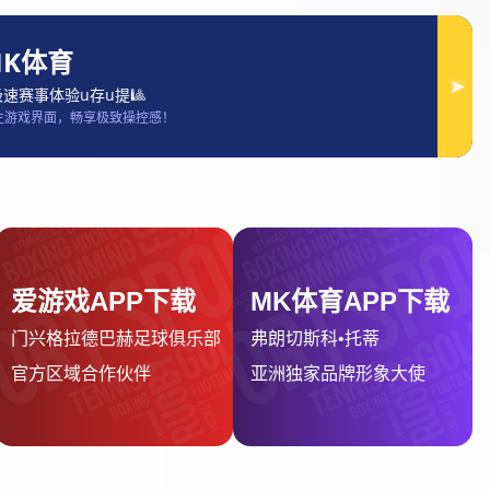
系，优化营商环境，鼓励资本、人才
融合，形成多业态融合发展的新模
人工智能、云计算等技术手段，推动
准配置和高效管理，提高产业运行效
造业优势，推动体育装备向智能化、
升区域体育产业核心竞争力。
上线下融合的体育消费新模式。通过
代体育生态体系注入源源不断的创新