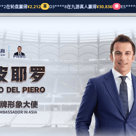
服务
找到金年会平台
体育全方位解析最新赛事资讯
竞技瞬间
产品展示
平博体育全方位解析最新赛事资讯与