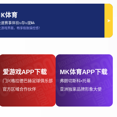
以及球员动态等多维度内容，使得用
台都能做到信息覆盖广泛且精准。
会优先推送中超、日韩联赛等赛事内
，获取信息更加便捷。
球队历史战绩、球员状态、比赛策略
直观方式呈现，帮助用户快速理解比
现。
供胜负预测、比分预测以及最佳投注
过多角度摄像、多机位切换以及慢动