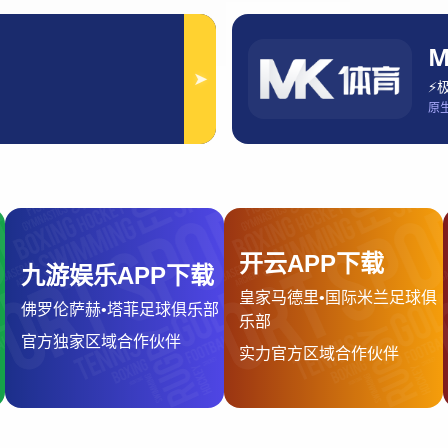
注重多样化。除了文字报道，还提供图表、数据统计、赛程安排
亮点。无论是足球、篮球，还是网球、电竞等新兴竞技项目，平
不同地区用户提供定制化赛事资讯。例如，对于亚洲用户，平台
西甲等国际赛事。这种资讯的个性化推送，让用户体验更加贴心
度分析
，更通过深入的数据分析，为用户呈现专业的比赛解读。通过对
到比赛背后的逻辑和趋势，从而提升观赛体验。
手段。平台利用图表、热力图、战术板等形式，将复杂的数据以
和控球率的对比，用户能够更准确地判断场上局势和关键球员表
到预测与建议功能。基于大数据和历史趋势，平台能够为用户提
普通观众也能在观赛中获得专业参考，提高参与感与趣味性。
时呈现
现方面具有显著优势。平台不仅提供高质量的赛事直播，还能通