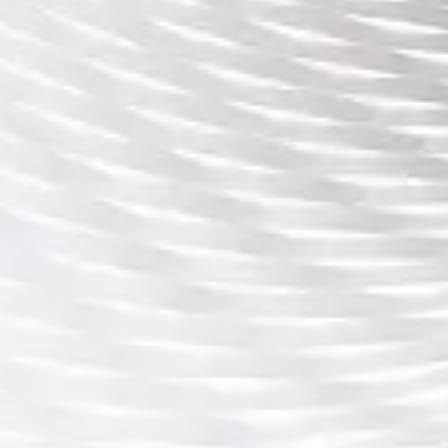
金年会
jinnianhui金年会 - 首页是国际体育娱乐平台
版、在线网址、娱乐、手机版app下载,将秉承以服
让您玩得安全,放心游戏。
联系我