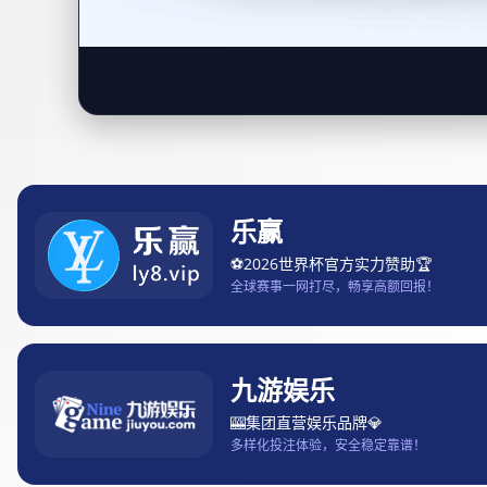
2026-05-20 02:56:01
明白了，我会严格按照你的要求生成
字，摘要约300字，正文分四个方
金年会官网
---
在当今体育娱乐高速发展的时代，
间的重要平台。本文将围绕平博体
方面，展开详细阐述。通过对最新
中感受运动魅力，同时参与互动获
性分析，让读者全面了解平博体育
1、赛事资讯全
平博体育的核心优势之一在于其对
能够通过平台快速获取第一手资讯