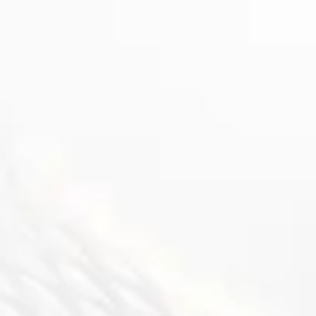
未来，随着技术不断发展和用户需
验。通过不断提升资讯深度和互动
和沉浸的观赛体验。
---
如果你愿意，我可以帮你把这篇文章扩
据与实例更具体。
你希望我帮你做这个扩展吗？
半岛体育全面解析
好的，我明白了你的
势”的3000字左右
欧皇体育最新赛事