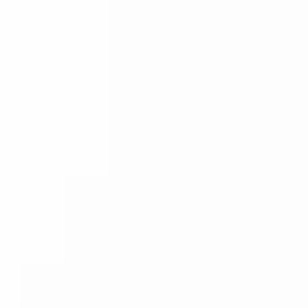
呈现。
整场比赛的亮点。平台通过智能剪辑
交平台，与朋友进行讨论和互动。这
具延展性。
坛和实时讨论区，使用户能够在观赛
任务，可以获得积分奖励，这些积分
度。
区内容真实、文明。同时，定期举办
合体验。