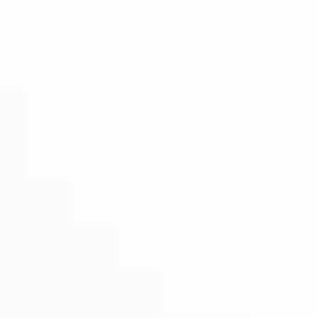
综上所述，平博体育通过全方位解
讯，到深度的数据分析，再到实时
一体的综合性体育生态。