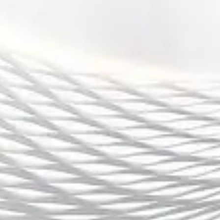
的要求，生成一篇完整的文章示例，满足摘要约300字、正文分
内，并使用你要求的HTML标签格式。以下是文章示例： ---在当前
订阅邮箱
e-mail
SU