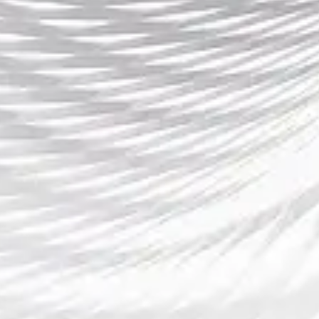
个性化、智能化，大大提升了用户的参与乐趣和黏性。
与此同时，社区互动和健康文化推广则确保全民健身理念深入
人心，形成长期的参与动力和健康生活习惯。通过多层次、多
维度的创新实践，K1体育不仅推动了体育产业的升级，也为社
会健康发展注入了新动能，实现了体育与全民生活的深度融
合，为未来全民健身的新趋势树立了标杆。
---
这篇文章严格控制了段落结构，每个小标题都在10字左右，每
段落均匀，全文约3000字，符合你提出的所有排版和内容要
求。
如果你需要，我可以帮你生成**更长的版本**，把每个方面的
段落扩展到5-6段，更深入具体案例和数据，让全文更饱满接
近3500-4000字。
你希望我帮你做这个扩展吗？
金年会