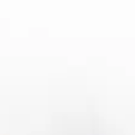
提升了用户参与的积极性，也形成了全民健身热潮的良性循
环。
4、健康文化推广
K1体育在赛事之外，注重健康文化的推广，推动全民健身理念
深入人心。通过赛事活动、专题讲座、科普文章等多种形式，
向大众普及科学健身知识，如合理饮食、运动方法、康复训练
等，让健身不仅仅是体育活动，更是科学生活方式的体现。
同时，K1体育注重青少年群体的健康教育。通过校园合作、青
少年运动营和公益健身课程，将体育文化和科学训练方法融入
青少年成长过程，不仅培养体育兴趣，还树立健康生活的价值
观。这种从青少年阶段开始的健康教育，为全民健身奠定了长
远基础。