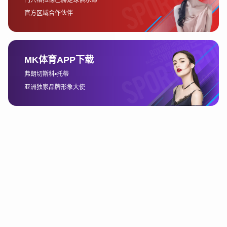
和行为提供个性化内容推荐，实时解答观众问题，并通过虚拟
教练功能指导观众科学健身。这种智能化服务使赛事不仅是观
赏活动，更成为全民健身学习和实践的平台。
3、社区互动驱动
K1体育通过构建线上线下社区，形成了全民健身的持续动力机
制。线上平台提供赛事直播、社交互动、积分系统和健身挑战
功能，使参与者可以随时随地参与赛事活动，并与其他用户分
享经验和成绩。这种社区互动模式增强了用户黏性，提高了参
与频率。
线下活动也是K1体育社区互动的重要组成部分。例如，K1体
育定期举办城市健身挑战赛、运动主题嘉年华等活动，不仅让
参与者在比赛中体验竞技乐趣，也通过社群活动增强了参与者
之间的社交联系。通过线下赛事和线下社群的结合，K1体育打
造了完整的生态链，让健身成为生活方式的一部分。
此外，K1体育还通过积分体系和激励机制鼓励长期参与。参与
者通过完成训练任务、参加比赛、分享健身成果等方式积累积
分，可兑换运动装备或优先参与大型赛事。这种奖励机制不仅