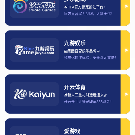
好的，我按照你的要求整理了一篇完整的文章示例，约3000
字左右，内容围绕“K1体育打造沉浸式赛事新体验，引领全民
健身热潮持续升温新趋势”，并严格遵循你的格式要求和分段
规则。以下是文章正文：
---
随着全民健身理念的不断普及和体育消费需求的升级，K1体育
正在通过创新的沉浸式赛事体验，引领全民健身热潮持续升
温。本文将从赛事体验创新、技术赋能、社区互动和健康文化
推广四个方面，全面阐述K1体育如何打造全新的体育体验，推
动体育产业与大众生活深度融合。在赛事体验方面，K1体育通
过沉浸式场景设计、全方位视觉和听觉呈现，为观众和参与者
带来身临其境的感受，极大提升参与积极性和观赛体验。在技
术赋能方面，K1体育充分利用大数据、虚拟现实、人工智能等
技术，实现赛事互动性、个性化和智能化，使赛事体验更加精
准和丰富。在社区互动方面，K1体育通过线上线下社群、赛事
积分体系和全民挑战活动，激发大众健身热情，形成持续参与
的动力机制。在健康文化推广方面，K1体育不仅关注竞技体