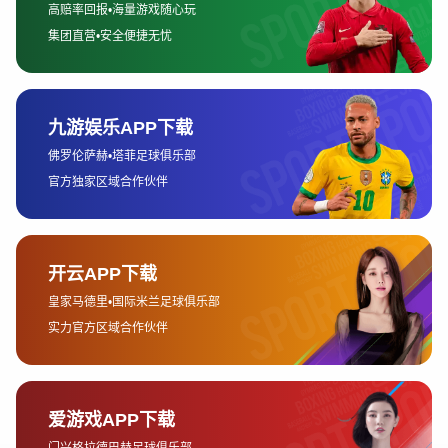
步拓展了平台价值。
金年会官网
三、智能数据驱动发展
在大数据与人工智能的支持下，欧宝体育能够精准分析用户行
为，为其推荐个性化内容。这种精准匹配提高了用户满意度，
也优化了资源配置。
平台还利用数据分析为赛事方提供决策支持，例如观众偏好、
观看时长等数据，为赛事运营提供科学依据。这种数据驱动模
式推动了体育产业的精细化发展。