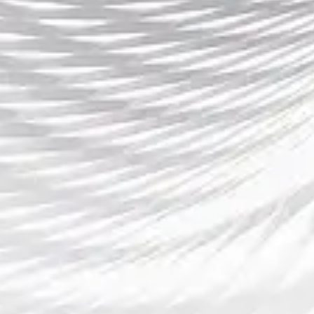
订阅邮箱
Enter your e-mail
SUBSCRIBE
金年会
jinnianhui金年会 - 首页是国际体育娱乐平台,官网入口、平台、
登录入口、网页版、在线网址、娱乐、手机版app下载,将秉承
以服务为唯一的宗旨,安全有保障,让您玩得安全,放心游戏。
导航