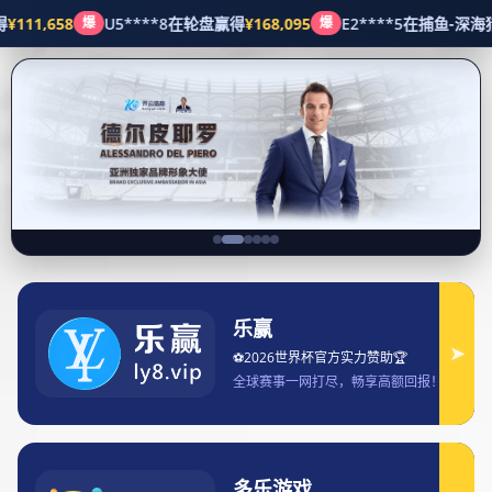
Search...
欧宝体育引领数字化观赛新体
验打造多元赛事互动平台助力
体育娱乐融合发展
首页
产品展示
欧宝体育引领数字化观赛新体验打造多元赛事互动平台助力体育
娱乐融合发展
2026-06-16 18:05:34