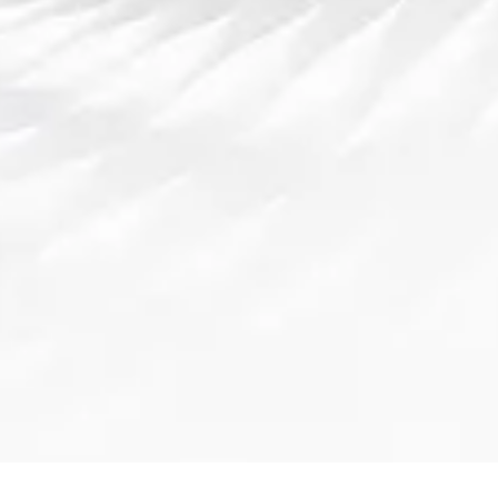
知道金年会
产品展示
公司动态
企业服务
找到金年会平台
联系我们
Name
E-mail
Message