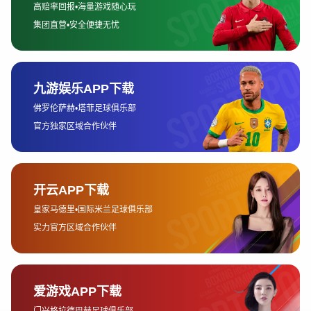
地。无论是足球比赛、田径比赛，还是游泳和田径赛事，国家
体育场都能提供一流的场地条件，吸引了许多国际赛事的举
办。
此外，马来西亚在赛道和赛车设施上的创新也得到了国际社会
的认可。位于雪邦的国际赛车场（Sepang International
Circuit）是东南亚最著名的赛车赛事场地之一，曾多次举办F1
摩托车大奖赛和其他国际赛车赛事。其先进的设施和赛道设
计，不仅满足了赛事举办的需求，也为赛车迷提供了震撼的观
赛体验。
更重要的是，马来西亚在体育设施的建设上，注重了环境保护
与可持续发展的理念。许多新建的体育场馆都采用了节能、环
保的建筑材料和智能化系统，提升了赛事的可持续性。以吉隆
坡的Sungai Buloh Sports Complex为例，场馆内设置了智能化
的水循环系统和绿色屋顶，不仅为赛事提供了完美的举办环
境，也展示了马来西亚在生态环保方面的先进理念。
金年会平台
3、赛事观赛体验的丰富性与互动性