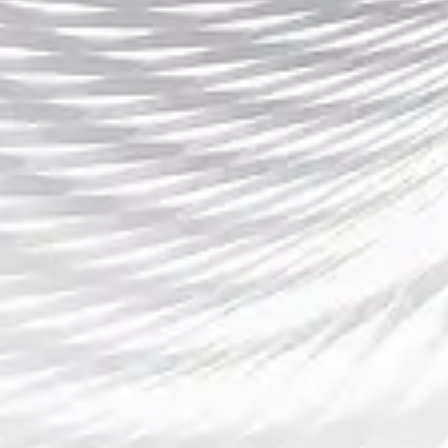
随着欧洲国家杯的火热进行，球迷们迫切希望能够观看到每
一场精彩的比赛，而如何全程高清观看每场对决，成为了众
多足球迷最为关心的问题。如今，随着网络技术的进步，越
来越多的高清直播平台应运而生，不仅能提供高质...