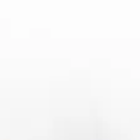
马来西亚独特的地理位置和丰富的旅游资源，使得体育赛事与
旅游产业的结合成为了其独特的魅力所在。每年，数百万的游
客因体育赛事而来到马来西亚，享受既有竞技刺激，又有美丽
风光的双重体验。例如，马来西亚的吉隆坡马拉松赛，吸引了
大量国际跑者前来参赛，他们不仅在赛事中感受竞技的乐趣，
还能享受到吉隆坡的独特文化和美食。
更重要的是，许多体育赛事都会与旅游项目紧密结合，提供赛
事与旅游的联合套餐，让观众可以在赛事结束后，继续在马来
西亚享受丰富的旅游资源。无论是前往槟城的海滩，还是游览
兰卡威的自然风光，马来西亚都为游客提供了一个完美的体育
与旅游融合的体验。
此外，马来西亚的体育赛事还经常通过与当地商家、餐饮、酒
店的合作，提供优惠的票务套餐和旅行套餐，让游客在享受赛
事的同时，也能够体验到当地的美食、购物和文化活动。这种
旅游与体育赛事相结合的方式，极大地提高了赛事的吸引力和
旅游产业的活跃度。
总结：