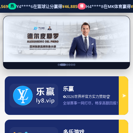
Search...
聚焦KPL联赛巅峰对决探寻赛场
上最具统治力的最佳球员
首页
产品展示
聚焦KPL联赛巅峰对决探寻赛场上最具统治力的最佳球员
2025-10-10 19:48:50
在KPL联赛的巅峰对决中，真正的统治者往往能在关键时刻决