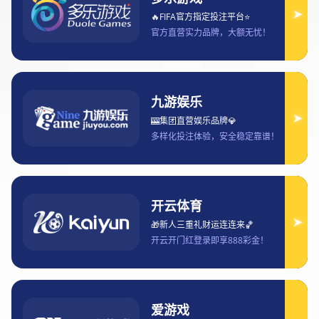
定比赛走向。本文以“聚焦KPL联赛巅峰对决探寻赛场上最具统
治力的最佳球员”为主线，首先通过摘要概括全文，明示文章
将从四个维度深入剖析：一是技术维度，二是心理维度，三是
团队维度，四是持续性维度。随后，每个维度分三个自然段，
层层展开：从英雄操作、资源掌控、对线统治等技术层面；从
抗压能力、临场应变和心态稳定等心理层面；从与队友协同、
开团引导、沟通调控等团队层面；从职业生命周期、赛季表现
稳定性、巅峰期延续性等持续层面进行论述。最后，文章在总
结部分回归主旨，对最具统治力球员的核心特质进行提炼归
纳，并指出他们在KPL巅峰对决格局中的独特价值，为读者留
下深刻印象与思考角度。
一、技术维度解构
在KPL的顶级对决中，技术表现往往最直观地体现一个选手的
统治力。顶尖选手在对线阶段具有极强的压制能力，可以在短
时间内建立优势，有效控制兵线和节奏。
此外，在团战与关键小规模交锋中，他们能够精准施放技能、
快速选位、合理衔接输出与控制，从而在瞬息万变的战局中掌
握主动。优秀的技术不仅仅是操作高端，更是理解英雄机制与