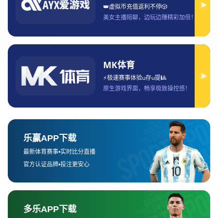
即时判断的复合能力。
最后，这类选手在资源争夺、游走支援和视野控制上也表现突
出：他们知道何时去控龙、何时去推塔、何时去反野，用技术
与意识双重合力左右整场比赛。
二、心理维度支撑
在绝对高压的比赛环境下，心理素质成为衡量是否具备统治力
的重要标志。顶尖选手在劣势或被打乱节奏时，依然能保持冷
静，不被对手的节奏干扰。
其次，这些选手具备强大的临场应变能力：面对对手突发策略
变化或自身经济落后时，他们能够迅速调整打法、选取不同打
法路线来挽回颓势。
再者，心态稳定性极为关键。他们不会因一两次失误就情绪崩
溃，也不会因为连胜而自满膨胀。稳定的心态是统治级选手从
一次出色表现，延续到长期影响力的心理基石。